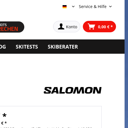
Service & Hilfe
Deutsch
Konto
0,00 € *
OG
SKITESTS
SKIBERATER
 *
 € *