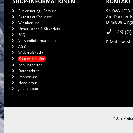
SHOP-INFORMATIONEN
KONTAKT
SNOW-HOW 
Rücksendung / Retoure
Am Darmer 
Skitests auf Youtube
D-49808 Lin
Wir über uns
Unser Laden & Skiverleih
+49 (0)
FAQ
Versandinformationen
E-Mail:
servi
AGB
Widerrufsrecht
Kauf widerrufen
Zahlungsarten
Datenschutz
Impressum
Newsletter
Jobangebote
* Alle Prei