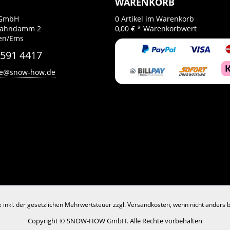
WARENKORB
GmbH
0
Artikel im Warenkorb
Bahndamm 2
0,00 € *
Warenkorbwert
gen/Ems
 591 4417
ce@snow-how.de
se inkl. der gesetzlichen Mehrwertsteuer zzgl.
Versandkosten
, wenn nicht anders 
Copyright © SNOW-HOW GmbH. Alle Rechte vorbehalten