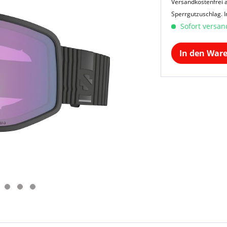
Versandkostenfrei a
Sperrgutzuschlag.
I
Sofort versand
In den War