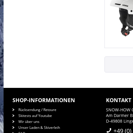
SHOP-INFORMATIONEN
KONTAKT
SNOW-HOW 
Rücksendung / Retoure
Am Darmer 
Skitests auf Youtube
D-49808 Lin
Wir über uns
Unser Laden & Skiverleih
+49 (0)