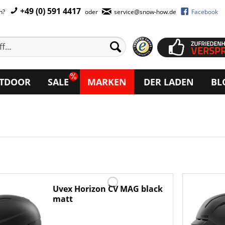
+49 (0) 591 4417
en?
oder
service@snow-how.de
Facebook
TDOOR
SALE
MARKEN
DER LADEN
BL
Uvex Horizon CV MAG black
matt