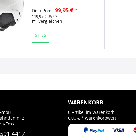
99,95 € *
Dein Preis:
119,95 € UVP *
Vergleichen
51-55
WARENKORB
GmbH
0
Artikel im Warenkorb
Bahndamm 2
0,00 € *
Warenkorbwert
gen/Ems
 591 4417